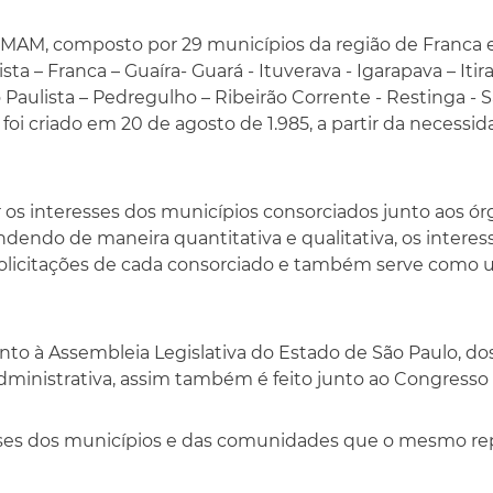
AM, composto por 29 municípios da região de Franca e R
ista – Franca – Guaíra- Guará - Ituverava - Igarapava – Itir
 Paulista – Pedregulho – Ribeirão Corrente - Restinga - 
a, foi criado em 20 de agosto de 1.985, a partir da necess
er os interesses dos municípios consorciados junto aos 
dendo de maneira quantitativa e qualitativa, os interes
 solicitações de cada consorciado e também serve como 
à Assembleia Legislativa do Estado de São Paulo, dos
dministrativa, assim também é feito junto ao Congresso 
esses dos municípios e das comunidades que o mesmo re