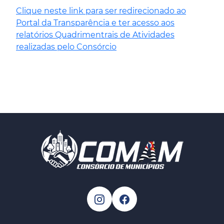
Clique neste link para ser redirecionado ao
Portal da Transparência e ter acesso aos
relatórios Quadrimentrais de Atividades
realizadas pelo Consórcio