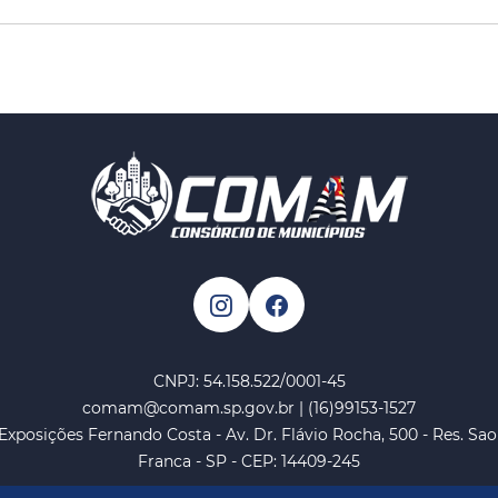
CNPJ: 54.158.522/0001-45
comam@comam.sp.gov.br | (16)99153-1527
 Exposições Fernando Costa - Av. Dr. Flávio Rocha, 500 - Res. Sa
Franca - SP - CEP: 14409-245